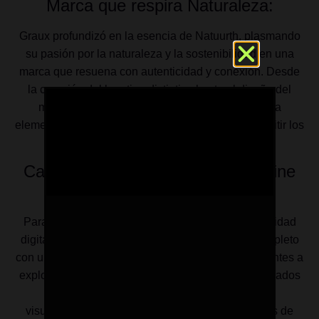
Marca que respira Naturaleza:
Graux profundizó en la esencia de Natuurth, plasmando
su pasión por la naturaleza y la sostenibilidad en una
marca que resuena con autenticidad y conexión. Desde
la creación del logotipo distintivo hasta el diseño del
monograma que refleja su identidad única, cada
elemento se planificó meticulosamente para transmitir los
valores fundamentales de la marca.
Catálogo Online, una ventana online
para consultar tus productos:
Para transformar la visión de Natuurth en una realidad
digital, Graux diseñó y desarrolló un sitio web completo
con un catálogo de productos que invita a los visitantes a
explorar y conectar con la línea de productos inspirados
en la naturaleza. Cada página es un recorrido
visualmente cautivador que destaca los productos de