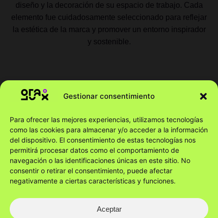
diseño y la decoración de su espacio de trabajo. Cada
elemento fue cuidadosamente seleccionado para reflejar
la estética de la marca y promover un entorno inspirador
y sostenible.
Gestionar consentimiento
ANTERIOR
PRÓXIMO
Para ofrecer las mejores experiencias, utilizamos tecnologías
Let’s Graux, ¡una jornada sin fronteras!
SEO en Instagram: Técnicas para mejorar su alcance y compromiso
como las cookies para almacenar y/o acceder a la información
del dispositivo. El consentimiento de estas tecnologías nos
permitirá procesar datos como el comportamiento de
navegación o las identificaciones únicas en este sitio. No
consentir o retirar el consentimiento, puede afectar
+34 611
negativamente a ciertas características y funciones.
470 542
contacto@graux.es
+34 614
@grauxdigital
055 071
Aceptar